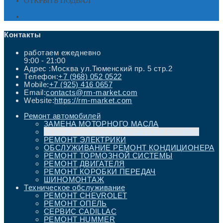
ОТКРЫТЬ ПОДВАЛ
Контакты
работаем ежедневно
9:00 - 21:00
Адрес :
Москва ул.Тюменский пр. 5 стр.2
Откроется
Телефон:
+7 (968) 052 0522
в
Откроется
Mobile:
+7 (925) 416 0657
вашем
в
Откроется
Email:
contacts@rm-market.com
приложении
вашем
в
Website:
https://rm-market.com
приложении
вашем
приложении
Ремонт автомобилей
ЗАМЕНА МОТОРНОГО МАСЛА
РЕМОНТ ХОДОВОЙ ПОДВЕСКИ СТОЙКИ
РЕМОНТ ЭЛЕКТРИКИ
ОБСЛУЖИВАНИЕ РЕМОНТ КОНДИЦИОНЕРА
РЕМОНТ ТОРМОЗНОЙ СИСТЕМЫ
РЕМОНТ ДВИГАТЕЛЯ
РЕМОНТ КОРОБКИ ПЕРЕДАЧ
ШИНОМОНТАЖ
Техническое обслуживание
РЕМОНТ CHEVROLET
РЕМОНТ ОПЕЛЬ
СЕРВИС CADILLAC
РЕМОНТ HUMMER