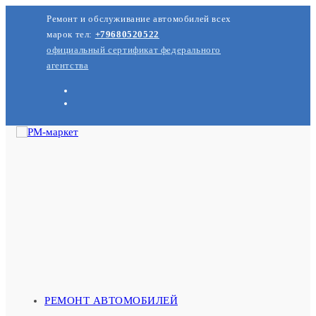
Перейти
Ремонт и обслуживание автомобилей всех
к
содержимому
марок тел:
+79680520522
официальный сертификат федерального
агентства
РЕМОНТ АВТОМОБИЛЕЙ