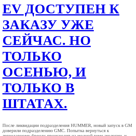
привилегии!
EV ДОСТУПЕН К
ЗАКАЗУ УЖЕ
СЕЙЧАС. НО
ТОЛЬКО
ОСЕНЬЮ, И
ТОЛЬКО В
ШТАТАХ.
После ликвидации подразделения HUMMER, новый запуск в GM
доверили подразделению GMC. Попытка вернуться к
легендарному бренду происходит на модной теме экологии, и