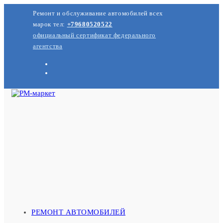
Перейти
Ремонт и обслуживание автомобилей всех
к
содержимому
марок тел:
+79680520522
официальный сертификат федерального
агентства
РЕМОНТ АВТОМОБИЛЕЙ