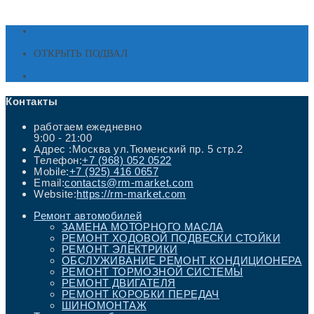
ОТКРЫТЬ ПОДВАЛ
Контакты
работаем ежедневно
9:00 - 21:00
Адрес :
Москва ул.Тюменский пр. 5 стр.2
Откроется
Телефон:
+7 (968) 052 0522
в
Откроется
Mobile:
+7 (925) 416 0657
вашем
в
Откроется
Email:
contacts@rm-market.com
приложении
вашем
в
Website:
https://rm-market.com
приложении
вашем
приложении
Ремонт автомобилей
ЗАМЕНА МОТОРНОГО МАСЛА
РЕМОНТ ХОДОВОЙ ПОДВЕСКИ СТОЙКИ
РЕМОНТ ЭЛЕКТРИКИ
ОБСЛУЖИВАНИЕ РЕМОНТ КОНДИЦИОНЕРА
РЕМОНТ ТОРМОЗНОЙ СИСТЕМЫ
РЕМОНТ ДВИГАТЕЛЯ
РЕМОНТ КОРОБКИ ПЕРЕДАЧ
ШИНОМОНТАЖ