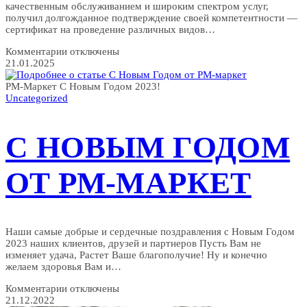
качественным обслуживанием и широким спектром услуг,
получил долгожданное подтверждение своей компетентности —
сертификат на проведение различных видов…
к
Комментарии
отключены
записи
21.01.2025
Технический
автоцентр
РМ-Маркет С Новым Годом 2023!
РМ-
Uncategorized
маркет
получил
сертификат
С НОВЫМ ГОДОМ
федерального
агентства
на
выполнение
ОТ РМ-МАРКЕТ
всех
видов
работ
по
техническому
Наши самые добрые и сердечные поздравления с Новым Годом
обслуживанию
2023 наших клиентов, друзей и партнеров Пусть Вам не
и
изменяет удача, Растет Ваше благополучие! Ну и конечно
ремонту
желаем здоровья Вам и…
автотранспортных
средств.
к
Комментарии
отключены
записи
21.12.2022