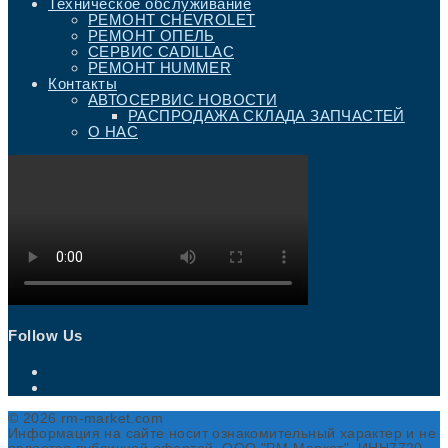
Техническое обслуживание
РЕМОНТ CHEVROLET
РЕМОНТ ОПЕЛЬ
СЕРВИС CADILLAC
РЕМОНТ HUMMER
Контакты
АВТОСЕРВИС НОВОСТИ
РАСПРОДАЖА СКЛАДА ЗАПЧАСТЕЙ
О НАС
Follow Us
Откроется
в
Откроется
новой
в
вкладке
новой
© 2026 rm-market.com
вкладке
Информация на сайте носит ознакомительный характер и не