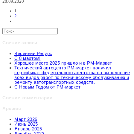
записи
28.09.2020
Подготовим
ваш
1
автомобиль
2
к
Перейти
Осени
на
2020
следующую
страницу
Свежие записи
Весенний Ресурс
С 8 мартом!
Хорошее место 2025 пришло и в РМ-Маркет
Технический автоцентр РМ-маркет получил
сертификат федерального агентства на выполнение
всех видов работ по техническому обслуживанию и
ремонту автотранспортных средств.
С Новым Годом от РМ-маркет
Свежие комментарии
Архивы
Март 2026
Июнь 2025
Январь 2025
Декабрь 2022