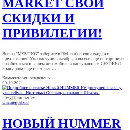
MARKET СВОИ
СКИДКИ И
ПРИВИЛЕГИИ!
Все на "MEETING" заберите в RM-market свои скидки и
предложения! Уже наступил октябрь, а вы все еще не торопитесь
позаботиться о вашем автомобиле в наступающем СЕЗОНЕ?!
Знаю, пока еще несколько…
к
Комментарии
отключены
записи
09.10.2021
Все
на
«MEETING»
novyj-hummer-ev
заберите
Uncategorized
в
RM-
market
НОВЫЙ HUMMER
свои
скидки
и