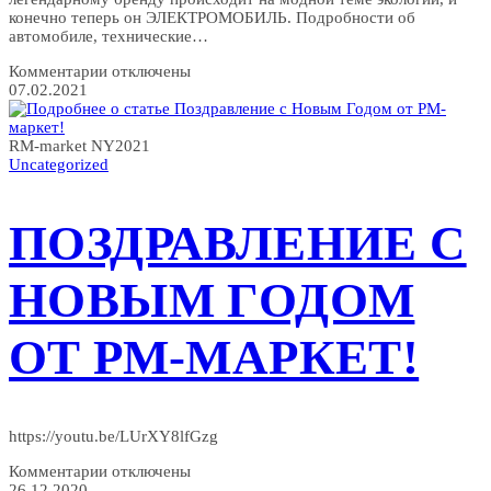
конечно теперь он ЭЛЕКТРОМОБИЛЬ. Подробности об
автомобиле, технические…
к
Комментарии
отключены
записи
07.02.2021
Новый
HUMMER
EV
RM-market NY2021
доступен
Uncategorized
к
заказу
уже
ПОЗДРАВЛЕНИЕ С
сейчас.
Но
только
Осенью,
НОВЫМ ГОДОМ
и
только
в
ОТ РМ-МАРКЕТ!
Штатах.
https://youtu.be/LUrXY8lfGzg
к
Комментарии
отключены
записи
26.12.2020