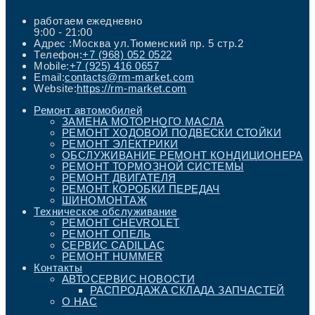
работаем ежедневно
9:00 - 21:00
Адрес :
Москва ул.Тюменский пр. 5 стр.2
Откроется
Телефон:
+7 (968) 052 0522
Откроется
в
Mobile:
+7 (925) 416 0657
в
вашем
Откроется
Email:
contacts@rm-market.com
вашем
приложении
в
Website:
https://rm-market.com
приложении
вашем
Ремонт автомобилей
приложении
ЗАМЕНА МОТОРНОГО МАСЛА
РЕМОНТ ХОДОВОЙ ПОДВЕСКИ СТОЙКИ
РЕМОНТ ЭЛЕКТРИКИ
ОБСЛУЖИВАНИЕ РЕМОНТ КОНДИЦИОНЕРА
РЕМОНТ ТОРМОЗНОЙ СИСТЕМЫ
РЕМОНТ ДВИГАТЕЛЯ
РЕМОНТ КОРОБКИ ПЕРЕДАЧ
ШИНОМОНТАЖ
Техническое обслуживание
РЕМОНТ CHEVROLET
РЕМОНТ ОПЕЛЬ
СЕРВИС CADILLAC
РЕМОНТ HUMMER
Контакты
АВТОСЕРВИС НОВОСТИ
РАСПРОДАЖА СКЛАДА ЗАПЧАСТЕЙ
О НАС