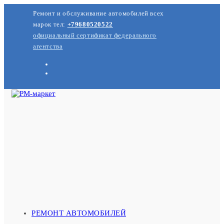
Перейти
Ремонт и обслуживание автомобилей всех
к
содержимому
марок тел:
+79680520522
официальный сертификат федерального
агентства
РЕМОНТ АВТОМОБИЛЕЙ