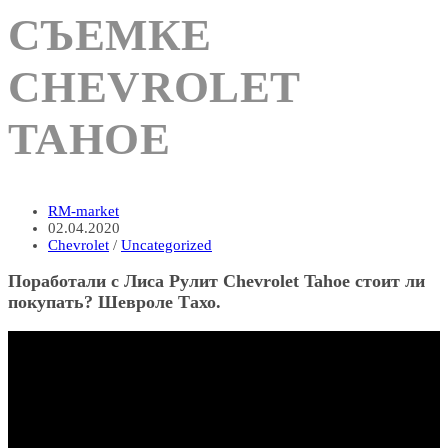
СЪЕМКЕ
CHEVROLET
TAHOE
Автор
RM-market
записи:
Запись
02.04.2020
опубликована:
Рубрика
Chevrolet
/
Uncategorized
записи:
Поработали с Лиса Рулит Chevrolet Tahoe стоит ли
покупать? Шевроле Тахо.